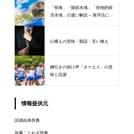
「領海」「接続水域」「排他的経
済水域」の違い解説 – 海洋法にお
ける概念と権限
心構えの意味・類語・言い換え
綱引きの掛け声「オーエス」の意
味と語源
情報提供元
語源由来辞典
故事ことわざ辞典