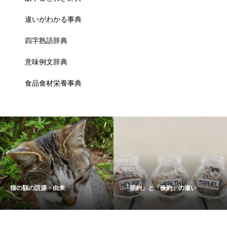
違いがわかる事典
四字熟語辞典
意味例文辞典
食品食材栄養事典
猫の額の語源・由来
「節約」と「倹約」の違い