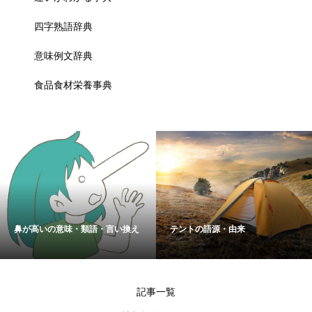
四字熟語辞典
意味例文辞典
食品食材栄養事典
鼻が高いの意味・類語・言い換え
テントの語源・由来
記事一覧