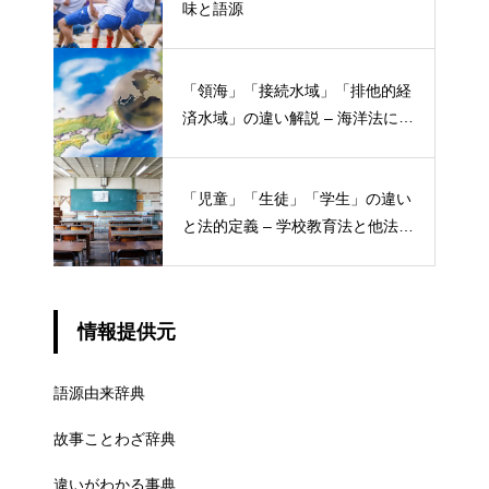
味と語源
「領海」「接続水域」「排他的経
済水域」の違い解説 – 海洋法にお
ける概念と権限
「児童」「生徒」「学生」の違い
と法的定義 – 学校教育法と他法律
での異なる意味
情報提供元
語源由来辞典
故事ことわざ辞典
違いがわかる事典