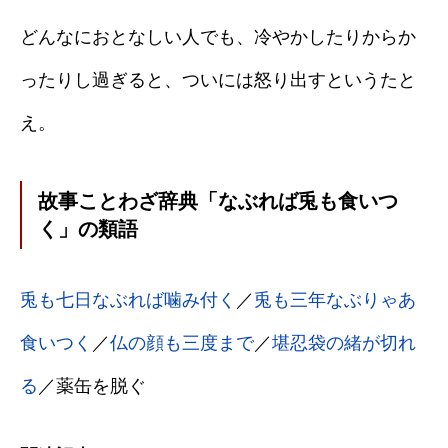
どんなにおとなしい人でも、冷やかしたりからか
ったりし過ぎると、ついには怒り出すというたと
え。
故事ことわざ辞典「なぶれば兎も食いつ
く」の類語
兎も七日なぶれば噛み付く
／
兎も三年なぶりゃあ
食いつく
／
仏の顔も三度まで
／
堪忍袋の緒が切れ
る
／薬缶を脱ぐ