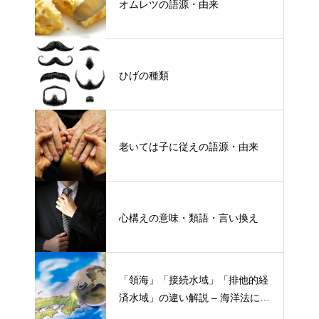
オムレツの語源・由来
ひげの種類
老いては子に従えの語源・由来
心構えの意味・類語・言い換え
「領海」「接続水域」「排他的経
済水域」の違い解説 – 海洋法にお
ける概念と権限