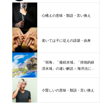
心構えの意味・類語・言い換え
老いては子に従えの語源・由来
「領海」「接続水域」「排他的経
済水域」の違い解説 – 海洋法にお
ける概念と権限
小賢しいの意味・類語・言い換え