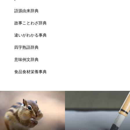
語源由来辞典
故事ことわざ辞典
違いがわかる事典
四字熟語辞典
意味例文辞典
食品食材栄養事典