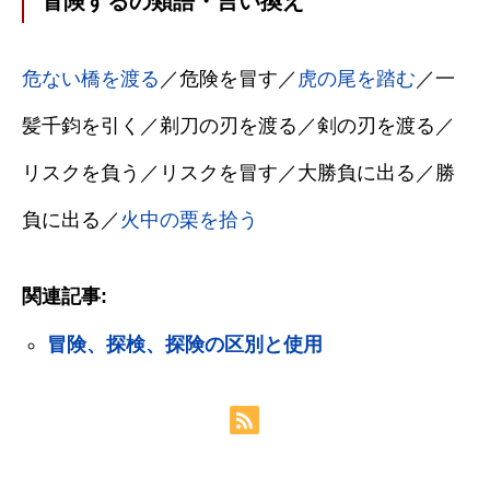
冒険するの類語・言い換え
危ない橋を渡る
／危険を冒す／
虎の尾を踏む
／一
髪千鈞を引く／剃刀の刃を渡る／剣の刃を渡る／
リスクを負う／リスクを冒す／大勝負に出る／勝
負に出る／
火中の栗を拾う
関連記事:
冒険、探検、探険の区別と使用