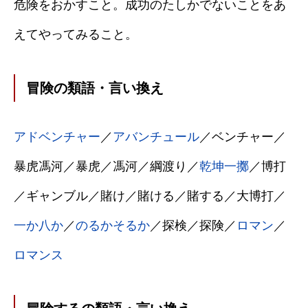
危険をおかすこと。成功のたしかでないことをあ
えてやってみること。
冒険の類語・言い換え
アドベンチャー
／
アバンチュール
／ベンチャー／
暴虎馮河／暴虎／馮河／綱渡り／
乾坤一擲
／博打
／ギャンブル／賭け／賭ける／賭する／大博打／
一か八か
／
のるかそるか
／探検／探険／
ロマン
／
ロマンス