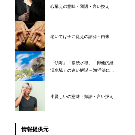
心構えの意味・類語・言い換え
老いては子に従えの語源・由来
「領海」「接続水域」「排他的経
済水域」の違い解説 – 海洋法にお
ける概念と権限
小賢しいの意味・類語・言い換え
情報提供元