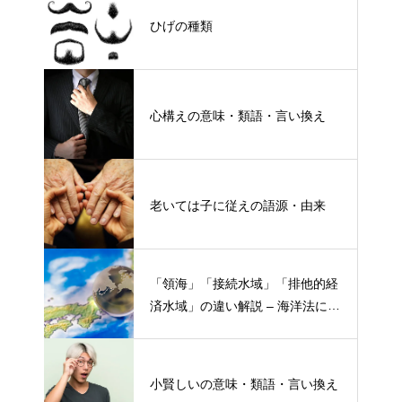
ひげの種類
心構えの意味・類語・言い換え
老いては子に従えの語源・由来
「領海」「接続水域」「排他的経
済水域」の違い解説 – 海洋法にお
ける概念と権限
小賢しいの意味・類語・言い換え