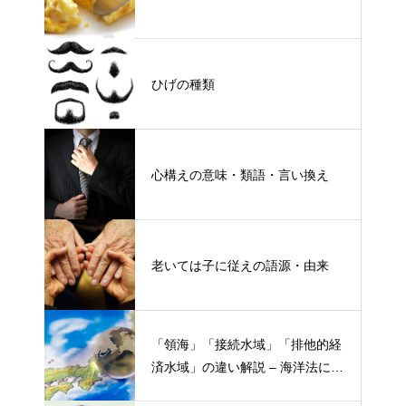
ひげの種類
心構えの意味・類語・言い換え
老いては子に従えの語源・由来
「領海」「接続水域」「排他的経
済水域」の違い解説 – 海洋法にお
ける概念と権限