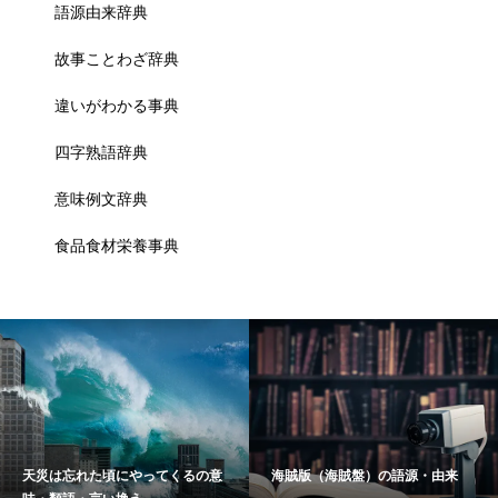
語源由来辞典
故事ことわざ辞典
違いがわかる事典
四字熟語辞典
意味例文辞典
食品食材栄養事典
天災は忘れた頃にやってくるの意
海賊版（海賊盤）の語源・由来