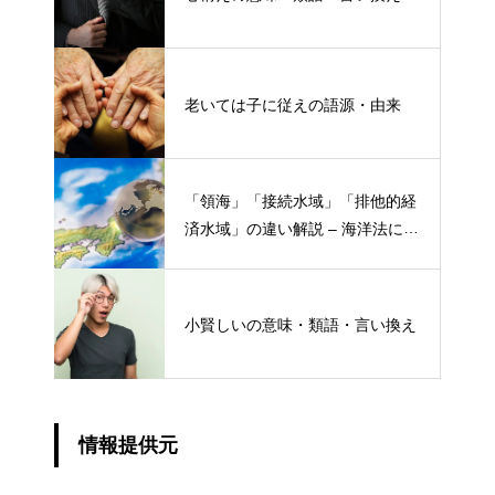
老いては子に従えの語源・由来
「領海」「接続水域」「排他的経
済水域」の違い解説 – 海洋法にお
ける概念と権限
小賢しいの意味・類語・言い換え
情報提供元