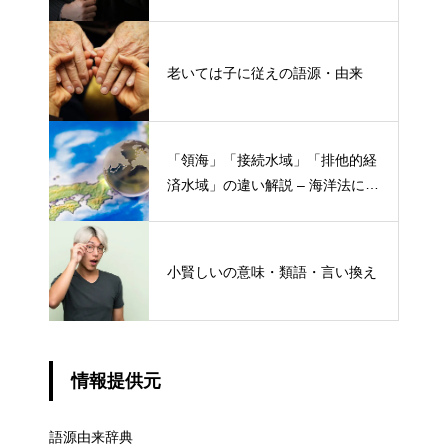
老いては子に従えの語源・由来
「領海」「接続水域」「排他的経
済水域」の違い解説 – 海洋法にお
ける概念と権限
小賢しいの意味・類語・言い換え
情報提供元
語源由来辞典