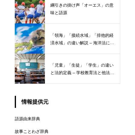
綱引きの掛け声「オーエス」の意
味と語源
「領海」「接続水域」「排他的経
済水域」の違い解説 – 海洋法にお
ける概念と権限
「児童」「生徒」「学生」の違い
と法的定義 – 学校教育法と他法律
での異なる意味
情報提供元
語源由来辞典
故事ことわざ辞典