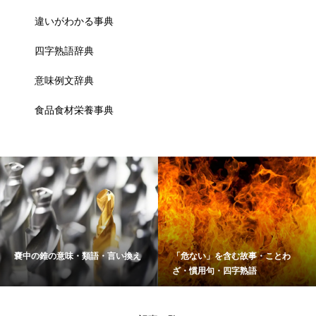
違いがわかる事典
四字熟語辞典
意味例文辞典
食品食材栄養事典
嚢中の錐の意味・類語・言い換え
「危ない」を含む故事・ことわ
ざ・慣用句・四字熟語