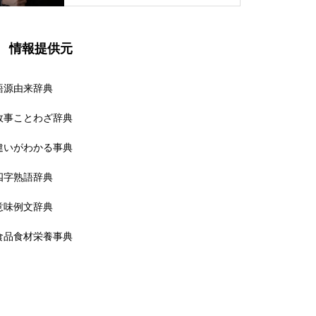
情報提供元
語源由来辞典
故事ことわざ辞典
違いがわかる事典
四字熟語辞典
意味例文辞典
食品食材栄養事典