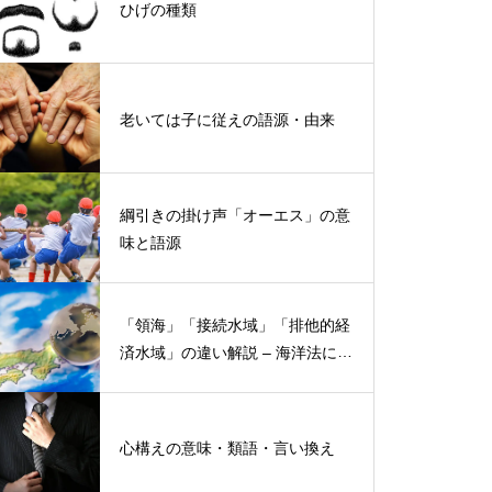
ひげの種類
老いては子に従えの語源・由来
綱引きの掛け声「オーエス」の意
味と語源
「領海」「接続水域」「排他的経
済水域」の違い解説 – 海洋法にお
ける概念と権限
心構えの意味・類語・言い換え