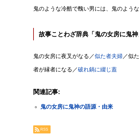
鬼のような冷酷で醜い男には、鬼のよう
故事ことわざ辞典「鬼の女房に鬼神
鬼の女房に夜叉がなる／
似た者夫婦
／似
者が縁者になる／
破れ鍋に綴じ蓋
関連記事:
鬼の女房に鬼神の語源・由来
RSS