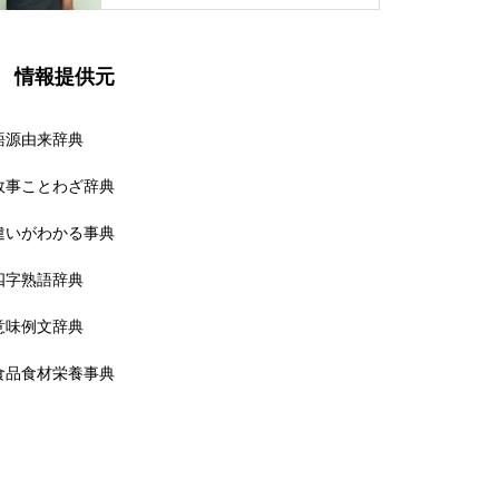
情報提供元
語源由来辞典
故事ことわざ辞典
違いがわかる事典
四字熟語辞典
意味例文辞典
食品食材栄養事典