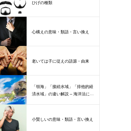
ひげの種類
心構えの意味・類語・言い換え
老いては子に従えの語源・由来
「領海」「接続水域」「排他的経
済水域」の違い解説 – 海洋法にお
ける概念と権限
小賢しいの意味・類語・言い換え