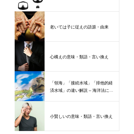
老いては子に従えの語源・由来
心構えの意味・類語・言い換え
「領海」「接続水域」「排他的経
済水域」の違い解説 – 海洋法にお
ける概念と権限
小賢しいの意味・類語・言い換え